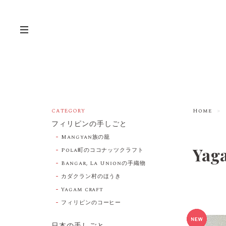
Home
CATEGORY
フィリピンの手しごと
Mangyan族の籠
Yaga
Pola町のココナッツクラフト
Bangar, La Unionの手織物
カダクラン村のほうき
Yagam craft
フィリピンのコーヒー
日本の手しごと