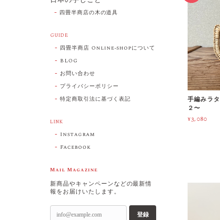
四畳半商店の木の道具
GUIDE
四畳半商店 Online-shopについて
BLOG
お問い合わせ
プライバシーポリシー
特定商取引法に基づく表記
手編みラタ
２〜
¥3,080
LINK
Instagram
Facebook
Mail Magazine
新商品やキャンペーンなどの最新情
報をお届けいたします。
登録