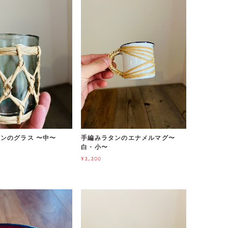
ンのグラス 〜中〜
手編みラタンのエナメルマグ〜
白・小〜
¥2,200