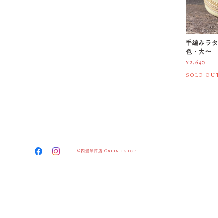
手編みラタ
色・大〜
¥2,640
SOLD OU
©四畳半商店 Online-shop