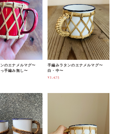
タンのエナメルマグ〜
手編みラタンのエナメルマグ〜
取っ手編み無し〜
白・中〜
¥2,475