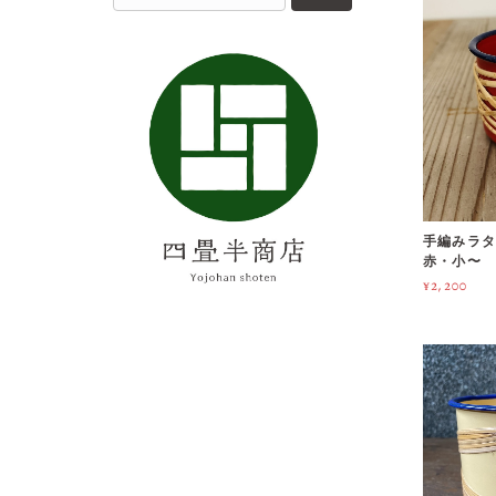
手編みラ
赤・小〜
¥2,200