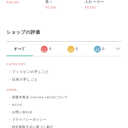
皿 1
入れ 〜小〜
¥16,500
¥7,700
¥2,750
ショップの評価
すべて
9
0
0
CATEGORY
フィリピンの手しごと
日本の手しごと
GUIDE
四畳半商店 Online-shopについて
BLOG
お問い合わせ
プライバシーポリシー
特定商取引法に基づく表記