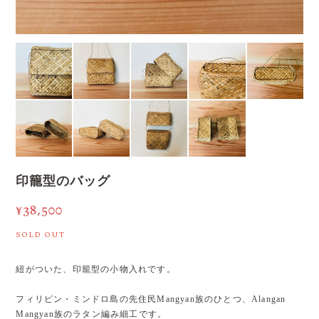
印籠型のバッグ
¥38,500
SOLD OUT
紐がついた、印籠型の小物入れです。
フィリピン・ミンドロ島の先住民Mangyan族のひとつ、Alangan
Mangyan族のラタン編み細工です。