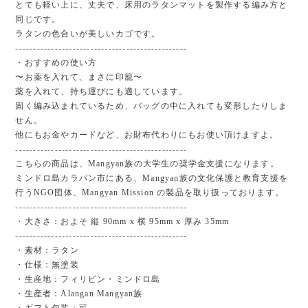
とても軽い上に、丈夫で、床用のラタンマットを製作する編み方と
同じです。
ラタンの色合いが美しいカゴです。
------------------------------------------------
・おすすめの使い方
〜お薬を入れて、まさに印籠〜
薬を入れて、持ち運びにも適しています。
固く編み込まれているため、バッグの中に入れても変形したりしま
せん。
他にもお金やカードなど、お財布代わりにもお使い頂けますよ。
------------------------------------------------
こちらの商品は、Mangyan族の大学生の奨学金支援になります。
ミンドロ島カラパン市にある、Mangyan族の文化保護と教育支援を
行うNGO団体、Mangyan Mission の製品を取り扱っております。
------------------------------------------------
・大きさ：およそ 縦 90mm x 横 95mm x 厚み 35mm
------------------------------------------------
・素材：ラタン
・仕様：無塗装
・生産地：フィリピン・ミンドロ島
・生産者：Alangan Mangyan族
・ギフト包装：可