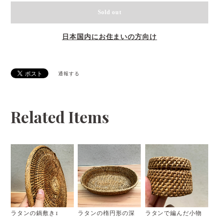
Sold out
日本国内にお住まいの方向け
通報する
Related Items
ラタンの鍋敷き1
ラタンの楕円形の深
ラタンで編んだ小物