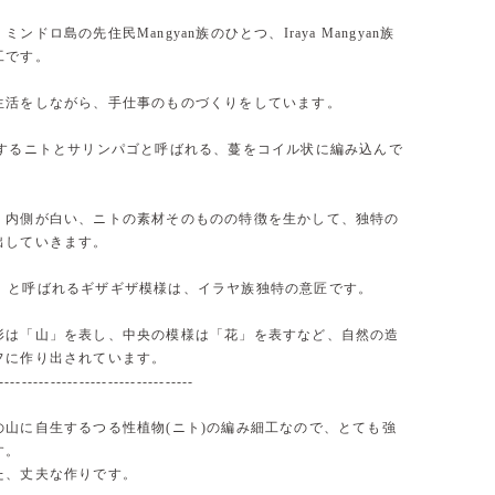
ンドロ島の先住民Mangyan族のひとつ、Iraya Mangyan族
工です。
生活をしながら、手仕事のものづくりをしています。
るニトとサリンパゴと呼ばれる、蔓をコイル状に編み込んで
。
、内側が白い、ニトの素材そのものの特徴を生かして、独特の
出していきます。
rico」と呼ばれるギザギザ模様は、イラヤ族独特の意匠です。
形は「山」を表し、中央の模様は「花」を表すなど、自然の造
フに作り出されています。
----------------------------------
の山に自生するつる性植物(ニト)の編み細工なので、とても強
す。
た、丈夫な作りです。