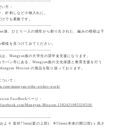
----------------------------------
使い方：
ー、針刺しなど小物入れに。
だけでも素敵です。
----------------------------------
Mangyan族、ひとり一人の感性から創り出された、編みの模様は千
み模様を見つけてみてください。
----------------------------------
は、Mangyan族の大学生の奨学金支援になります。
ラパン市にある、Mangyan族の文化保護と教育支援を行う
angyan Mission の製品を取り扱っております。
族について：
han.com/mangyan-tribe-wicker-work/
ission FaceBookページ：
w.facebook.com/Mangyan-Mission-1382421095326510/
----------------------------------
よそ 直径75mm(蓋の上部)、Φ55mm(本体の開口部) x 高さ