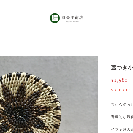
蓋つき小
¥1,980
SOLD OUT
昔から使わ
普遍的な幾
—————
イラヤ族の