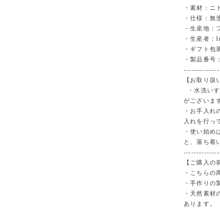
・素材：ニ
・仕様：無
・生産地：
・生産者：Ira
・ギフト包
・製品番号：I
--------------
【お取り扱
・水洗いす
がございま
・お手入れ
入れを行っ
・使い始め
と、落ち着
--------------
【ご購入の
・こちらの
・手作りの
・天然素材
あります