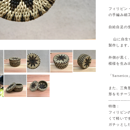
フィリピン・ミ
の手編み細
自給自足の
山に自生す
製作します
外側が黒く
模様を生み
「Sarse
また、三角
形をモチー
--------------
特徴：
フィリピン
くて軽いで
ガチッとし