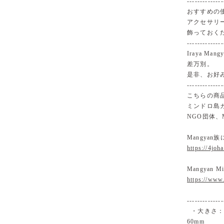
--------------
おすすめの
アクセサリ
飾っておく
--------------
Iraya 
差万別。
是非、お好
--------------
こちらの商品
ミンドロ島カ
NGO団体、M
Mangyan
https://4jo
Mangyan M
https://ww
--------------
・大きさ：お
60mm