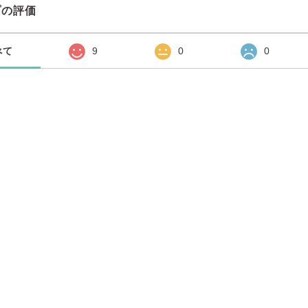
プの評価
べて
9
0
0