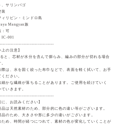
ト、サリンパゴ
塗装
フィリピン・ミンドロ島
ya Mangyan族
装：可
C-001
----------------------------------
い上の注意】
ると、芯材が水分を含んで膨らみ、編みの部分が切れる場合
す。
の際は、水を固く絞った布巾などで、表面を軽く拭いて、お手
てください。
は細かな繊維が落ちることがあります。ご使用を続けていく
いていきます。
----------------------------------
前に、お読みください】
商品は天然素材のため、部分的に色の違い等がございます。
製品のため、大きさや形に多少の違いがございます。
のため、時間が経つにつれて、素材の色が変化していくことが
。