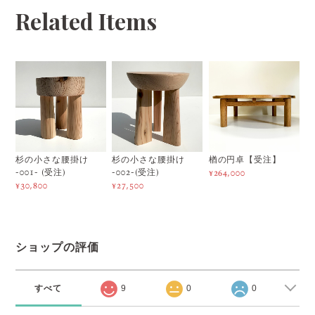
Related Items
杉の小さな腰掛け
杉の小さな腰掛け
楢の円卓【受注】
-001- (受注)
-002-(受注)
¥264,000
¥30,800
¥27,500
ショップの評価
すべて
9
0
0