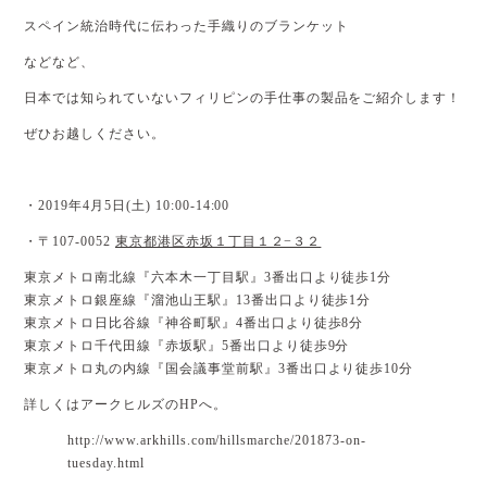
スペイン統治時代に伝わった手織りのブランケット
などなど、
日本では知られていないフィリピンの手仕事の製品をご紹介します！
ぜひお越しください。
・2019年4月5日(土) 10:00-14:00
・〒107-0052
東京都港区赤坂１丁目１２−３２
東京メトロ南北線『六本木一丁目駅』3番出口より徒歩1分
東京メトロ銀座線『溜池山王駅』13番出口より徒歩1分
東京メトロ日比谷線『神谷町駅』4番出口より徒歩8分
東京メトロ千代田線『赤坂駅』5番出口より徒歩9分
東京メトロ丸の内線『国会議事堂前駅』3番出口より徒歩10分
詳しくはアークヒルズのHPへ。
http://www.arkhills.com/hillsmarche/201873-on-
tuesday.html