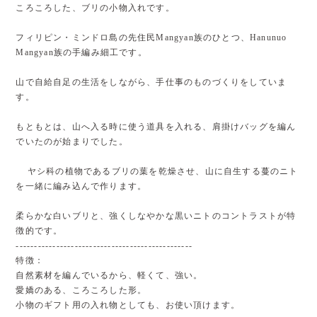
ころころした、ブリの小物入れです。
フィリピン・ミンドロ島の先住民Mangyan族のひとつ、Hanunuo
Mangyan族の手編み細工です。
山で自給自足の生活をしながら、手仕事のものづくりをしていま
す。
もともとは、山へ入る時に使う道具を入れる、肩掛けバッグを編ん
でいたのが始まりでした。
ヤシ科の植物であるブリの葉を乾燥させ、山に自生する蔓のニト
を一緒に編み込んで作ります。
柔らかな白いブリと、強くしなやかな黒いニトのコントラストが特
徴的です。
------------------------------------------------
特徴：
自然素材を編んでいるから、軽くて、強い。
愛嬌のある、ころころした形。
小物のギフト用の入れ物としても、お使い頂けます。