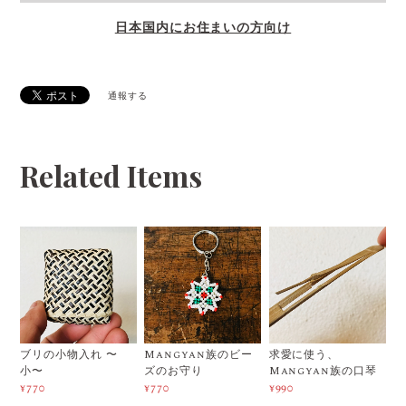
日本国内にお住まいの方向け
通報する
Related Items
ブリの小物入れ 〜
Mangyan族のビー
求愛に使う、
小〜
ズのお守り
Mangyan族の口琴
¥770
¥770
¥990