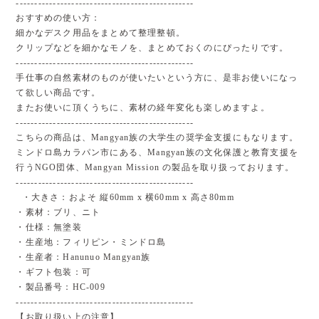
------------------------------------------------
おすすめの使い方：
細かなデスク用品をまとめて整理整頓。
クリップなどを細かなモノを、まとめておくのにぴったりです。
------------------------------------------------
手仕事の自然素材のものが使いたいという方に、是非お使いになっ
て欲しい商品です。
またお使いに頂くうちに、素材の経年変化も楽しめますよ。
------------------------------------------------
こちらの商品は、Mangyan族の大学生の奨学金支援にもなります。
ミンドロ島カラパン市にある、Mangyan族の文化保護と教育支援を
行うNGO団体、Mangyan Mission の製品を取り扱っております。
------------------------------------------------
・大きさ：およそ 縦60mm x 横60mm x 高さ80mm
・素材：ブリ、ニト
・仕様：無塗装
・生産地：フィリピン・ミンドロ島
・生産者：Hanunuo Mangyan族
・ギフト包装：可
・製品番号：HC-009
------------------------------------------------
【お取り扱い上の注意】