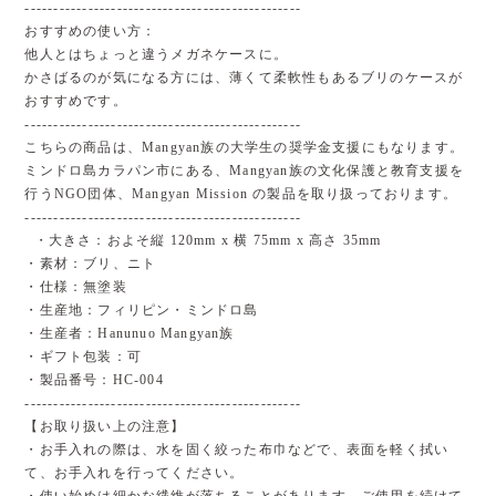
------------------------------------------------
おすすめの使い方：
他人とはちょっと違うメガネケースに。
かさばるのが気になる方には、薄くて柔軟性もあるブリのケースが
おすすめです。
------------------------------------------------
こちらの商品は、Mangyan族の大学生の奨学金支援にもなります。
ミンドロ島カラパン市にある、Mangyan族の文化保護と教育支援を
行うNGO団体、Mangyan Mission の製品を取り扱っております。
------------------------------------------------
・大きさ：およそ縦 120mm x 横 75mm x 高さ 35mm
・素材：ブリ、ニト
・仕様：無塗装
・生産地：フィリピン・ミンドロ島
・生産者：Hanunuo Mangyan族
・ギフト包装：可
・製品番号：HC-004
------------------------------------------------
【お取り扱い上の注意】
・お手入れの際は、水を固く絞った布巾などで、表面を軽く拭い
て、お手入れを行ってください。
・使い始めは細かな繊維が落ちることがあります。ご使用を続けて