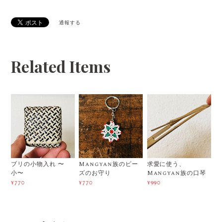
通報する
Related Items
ブリの小物入れ 〜
Mangyan族のビー
求愛に使う、
小〜
ズのお守り
Mangyan族の口琴
¥770
¥770
¥990